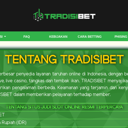
SI
FAQ
KEBIJAKAN
CARA BETTING
PHISING
TENTANG TRADISIBET
rbesar penyedia layanan taruhan online di Indonesia, dengan be
nlive, live casino, tangkas dan tembak ikan. TRADISIBET menyaji
rikan pengalaman berbeda. Keamanan yang terjamin dan keny
ISIBET dalam memberikan pelayanan terhadap member.
TENTANG SITUS JUDI SLOT ONLINE RESMI TERPERCAYA
ET
 Rupiah (IDR)