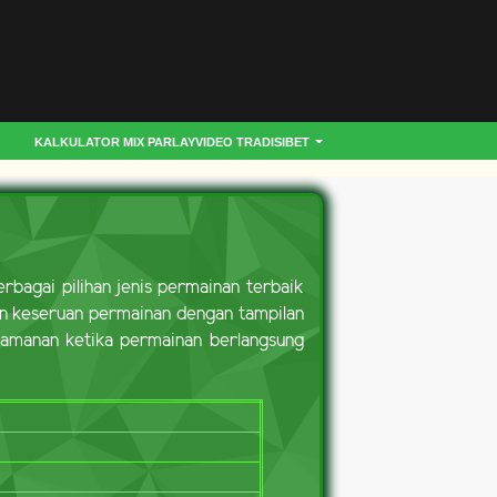
KALKULATOR MIX PARLAY
VIDEO TRADISIBET
rbagai pilihan jenis permainan terbaik
kan keseruan permainan dengan tampilan
amanan ketika permainan berlangsung