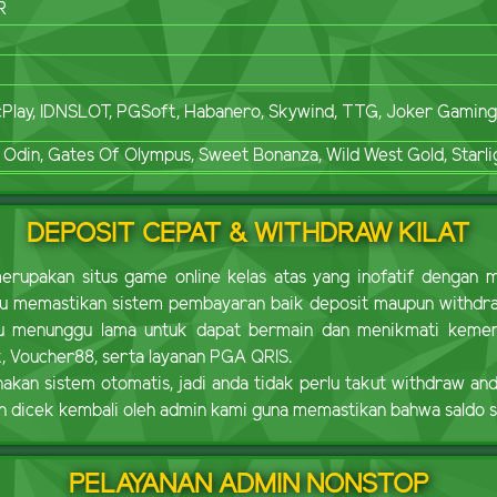
R
Play, IDNSLOT, PGSoft, Habanero, Skywind, TTG, Joker Gaming,
din, Gates Of Olympus, Sweet Bonanza, Wild West Gold, Starli
DEPOSIT CEPAT & WITHDRAW KILAT
merupakan situs game online kelas atas yang inofatif dengan m
lu memastikan sistem pembayaran baik deposit maupun withdra
lu menunggu lama untuk dapat bermain dan menikmati kemena
t, Voucher88, serta layanan PGA QRIS.
an sistem otomatis, jadi anda tidak perlu takut withdraw anda
n dicek kembali oleh admin kami guna memastikan bahwa saldo 
PELAYANAN ADMIN NONSTOP